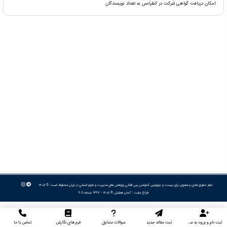
امکان دریافت گواهی شرکت در کنفرانس به تعداد نویسندگان
تمام حقوق مادی و معنوی برای بیست و چهارمین كنفرانس بين المللي پژوهش هاي مديريت و علوم انساني در ايران محفوظ است. © ۱۴۰۵
طراح سایت :
آسان همایش
© ۱۴۰۵ - 1392 نسخه 9.11
ثبت نام و ورود به سایت
ثبت مقاله جدید
سوالات متداول
فرم های نگارش
تماس با ما