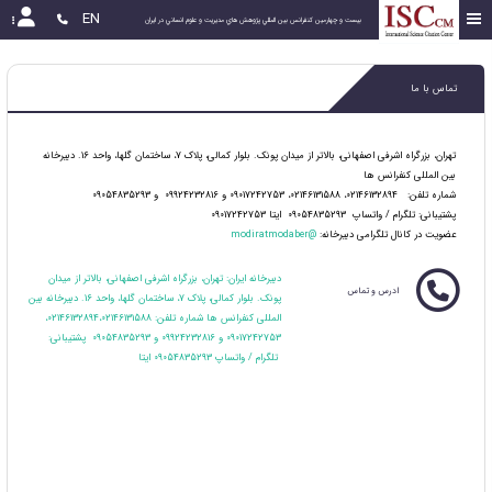
EN
بیست و چهارمین كنفرانس بين المللي پژوهش هاي مديريت و علوم انساني در ايران
تماس با ما
تهران، بزرگراه اشرفی اصفهانی، بالاتر از میدان پونک. بلوار کمالی، پلاک 7، ساختمان گلها، واحد 16. دبیرخانه
بین المللی کنفرانس ها
شماره تلفن: 02146132894، 02146131588، 09017242753 و 09924232816 و 09054835293
پشتیبانی: تلگرام / واتساپ 09054835293 ایتا 09017242753
عضويت در كانال تلگرامی دبیرخانه:
@modiratmodaber
دبیرخانه ایران: تهران، بزرگراه اشرفی اصفهانی، بالاتر از میدان
ادرس و تماس
پونک. بلوار کمالی، پلاک 7، ساختمان گلها، واحد 16. دبیرخانه بین
المللی کنفرانس ها شماره تلفن: 02146132894،02146131588،
09017242753 و 09924232816 و 09054835293 پشتیبانی:
تلگرام / واتساپ 09054835293 ایتا