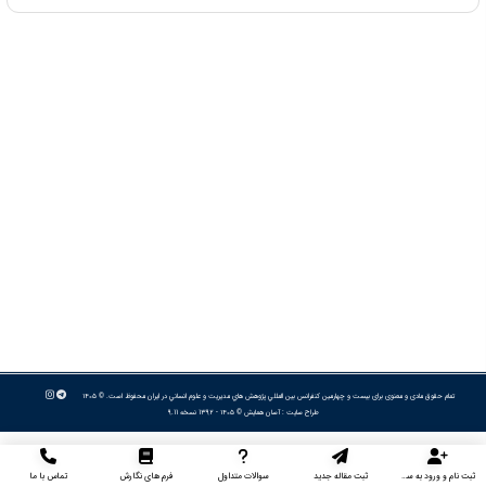
تمام حقوق مادی و معنوی برای بیست و چهارمین كنفرانس بين المللي پژوهش هاي مديريت و علوم انساني در ايران محفوظ است. © ۱۴۰۵
طراح سایت :
آسان همایش
© ۱۴۰۵ - 1392 نسخه 9.11
ثبت نام و ورود به سایت
ثبت مقاله جدید
سوالات متداول
فرم های نگارش
تماس با ما