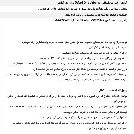
گواهی نامه بین المللی
Oxford Cert Universal
بازای هر گواهی
تندیس کنفرانس برای مقالات پذیرفته شده به صورت ارایه شفاهی بازای هر تندیس
حمایت از توسعه فعالیت های موسسه و دریافت لوح تقدیر
پشتیبانی
خط تلفن 02146131588 و خط تلگرام / ایتا 09017242753
توجه
:
در ازای پرداخت تعرفه‌های مصوب مطابق جدول فوق، خدمات زیر به پژوهشگران ارائه می‌شود:
✅ پذیرش و چاپ مقاله در کنفرانس
✅ درج مقاله به صورت تمام‌متن در مجموعه مقالات کنفرانس
✅ نمایه‌سازی رایگان مقالات در پایگاه‌های علمی مرجع دانش CIVILICA و نورمگز
✅ صدور رایگان گواهی فیزیکی پذیرش و چاپ مقاله به زبان مقاله (فارسی یا انگلیسی) به صورت هولوگرام‌دار و
دارای مهر برجسته به تعداد نویسندگان مقاله (هر نسخه با درج اسامی تمامی نویسندگان)
در صورتی که نویسندگان محترم به نسخه‌های فیزیکی اضافی نیاز داشته باشند، می‌توانند از طریق بخش «خدمات
ویژه» تعداد مورد نیاز را ثبت نموده و تعرفه مربوطه را پرداخت نمایند.
جدول تعرفه خدمات اضافی
توجه
:
خدمات مندرج در این جدول کاملاً اختیاری بوده و استفاده از آن‌ها بر اساس درخواست پژوهشگران محترم
انجام می‌شود.
هزینه‌های اصلی کنفرانس شامل پذیرش، چاپ و نمایه‌سازی مقاله، صدور گواهی پذیرش و چاپ مقاله به تعداد
نویسندگان و سایر خدمات اعلام‌شده در تعرفه اصلی می‌باشد.
✅ تنها پرداخت هزینه پست جهت ارسال مدارک و گواهی‌های فیزیکی الزامی است.
✅ در صورت تمایل به دریافت خدمات ویژه و یا نسخ اضافی گواهی‌ها، انتخاب و پرداخت تعرفه مربوطه به
صورت اختیاری امکان‌پذیر خواهد بود.