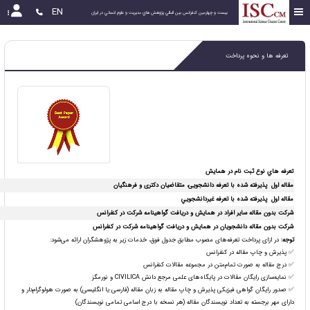
EN
بیست و چهارمین كنفرانس بين المللي پژوهش هاي مديريت و علوم انساني در ايران
تعرفه ها و نحوه پرداخت
تعرفه هاي نوع ثبت نام در همایش
مقاله اول پذیرفته شده با تعرفه دانشجویی
، متقاضیان دکتری
و فرهنگیان
مقاله اول پذیرفته شده با تعرفه غيردانشجويي
شرکت بدون مقاله سایر افراد در همایش و دریافت گواهینامه شرکت در کنفرانس
شرکت بدون مقاله دانشجویان در همایش و دریافت گواهینامه شرکت در کنفرانس
توجه
:
در ازای پرداخت تعرفه‌های مصوب مطابق جدول فوق، خدمات زیر به پژوهشگران ارائه می‌شود:
✅ پذیرش و چاپ مقاله در کنفرانس
✅ درج مقاله به صورت تمام‌متن در مجموعه مقالات کنفرانس
✅ نمایه‌سازی رایگان مقالات در پایگاه‌های علمی مرجع دانش CIVILICA و نورمگز
✅ صدور رایگان گواهی فیزیکی پذیرش و چاپ مقاله به زبان مقاله (فارسی یا انگلیسی) به صورت هولوگرام‌دار و
دارای مهر برجسته به تعداد نویسندگان مقاله (هر نسخه با درج اسامی تمامی نویسندگان)