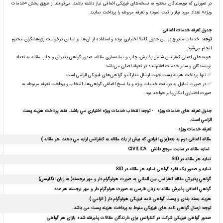
در صورتی که نویسندگان محترم به نسخه‌های فیزیکی اضافی نیاز داشته باشند، می‌توانند از طریق بخش «خدمات
ویژه» تعداد مورد نیاز را ثبت نموده و تعرفه مربوطه را پرداخت نمایند.
جدول تعرفه خدمات اضافی
توجه
:
خدمات مندرج در این جدول کاملاً اختیاری بوده و استفاده از آن‌ها بر اساس درخواست پژوهشگران محترم
انجام می‌شود.
هزینه‌های اصلی کنفرانس شامل پذیرش، چاپ و نمایه‌سازی مقاله، صدور گواهی پذیرش و چاپ مقاله به تعداد
نویسندگان و سایر خدمات اعلام‌شده در تعرفه اصلی می‌باشد.
✅ تنها پرداخت هزینه پست جهت ارسال مدارک و گواهی‌های فیزیکی الزامی است.
✅ در صورت تمایل به دریافت خدمات ویژه و یا نسخ اضافی گواهی‌ها، انتخاب و پرداخت تعرفه مربوطه به
صورت اختیاری امکان‌پذیر خواهد بود.
جدول تعرفه های خدمات ویژه -
توجه:
انتخاب خدمات ویژه اختياري مي باشد. فقط پرداخت هزينه پست
الزامي است.
تعرفه خدمات ویژه
مقاله اضافی دوم به بعد
(براي افرادي كه بيش از يك مقاله به كنفرانس ارايه مي دهند، هر مقاله )
نمایه مقاله در سایت مرجع دانش
CIVILICA
نمایه هر مقاله در
SID
نمایه و صدور یک فقره گواهی نمایه هر مقاله در
SID
گواهي پذیرش مقاله كنفرانس بين المللي به صورت هولوگرام دار و مهر برجسته( به زبان انگلیسی)
گواهي اضافی پذیرش مقاله
به زبان فارسی
به صورت هولوگرام دار و مهر برجسته هر عدد
هزینه بسته بندی و پست گواهی نامه فیزیکی هولوگرام دار ( الزامي )
.
توجه: ارسال گواهی نامه های فیزیکی منوط به پرداخت هزینه پست می باشد.
صدور گواهی فیزیکی شرکت در کنفرانس برای دارندگان مقالات پذیرفته شده بازای هر گواهی