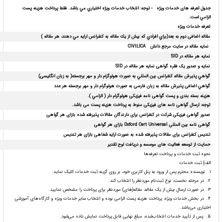
جدول تعرفه های خدمات ویژه -
توجه:
انتخاب خدمات ویژه اختياري مي باشد. فقط پرداخت هزينه پست
الزامي است.
تعرفه خدمات ویژه
مقاله اضافی دوم به بعد
(براي افرادي كه بيش از يك مقاله به كنفرانس ارايه مي دهند، هر مقاله )
نمایه مقاله در سایت مرجع دانش
CIVILICA
نمایه هر مقاله در
SID
نمایه و صدور یک فقره گواهی نمایه هر مقاله در
SID
گواهي پذیرش مقاله كنفرانس بين المللي به صورت هولوگرام دار و مهر برجسته( به زبان انگلیسی)
گواهي اضافی پذیرش مقاله
به زبان فارسی
به صورت هولوگرام دار و مهر برجسته هر عدد
هزینه بسته بندی و پست گواهی نامه فیزیکی هولوگرام دار ( الزامي )
.
توجه: ارسال گواهی نامه های فیزیکی منوط به پرداخت هزینه پست می باشد.
صدور گواهی فیزیکی شرکت در کنفرانس برای دارندگان مقالات پذیرفته شده بازای هر گواهی
گواهی نامه بین المللی
Oxford Cert Universal
بازای هر گواهی
تندیس کنفرانس برای مقالات پذیرفته شده به صورت ارایه شفاهی بازای هر تندیس
حمایت از توسعه فعالیت های موسسه و دریافت لوح تقدیر
نحوه ثبت خدمات و پرداخت تعرفه‌ها
الف) ثبت خدمات
1. نویسنده محترم پس از ورود به پنل کاربری خود، بر روی گزینه ثبت خدمات کلیک نماید.
2. در مرحله نخست، نوع ثبت‌نام موردنظر را انتخاب کند.
3. در صورت ارسال بیش از یک مقاله، مقاله(های) موردنظر برای پرداخت را مشخص نمایید.
4. در بخش خدمات ویژه، پرداخت هزینه پست الزامی بوده و انتخاب سایر خدمات ویژه و کارگاه‌های آموزشی
اختیاری می‌باشد.
5. پس از تأیید خدمات انتخاب‌شده، مبلغ نهایی قابل پرداخت نمایش داده می‌شود.